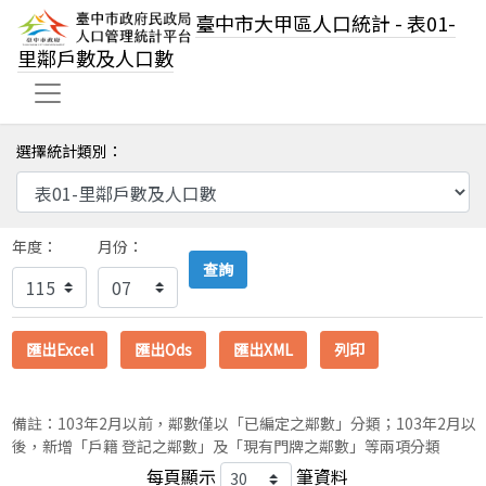
臺中市大甲區人口統計 - 表01-
里鄰戶數及人口數
選擇統計類別：
年度：
月份：
查詢
匯出Excel
匯出Ods
匯出XML
列印
備註：103年2月以前，鄰數僅以「已編定之鄰數」分類；103年2月以
後，新增「戶籍 登記之鄰數」及「現有門牌之鄰數」等兩項分類
每頁顯示
筆資料