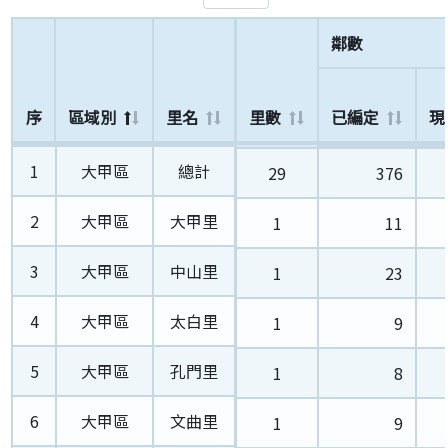
鄰數
序
序
區域別
區域別
里名
里名
里數
已編定
現
鄰數
序
區域別
里名
里數
已編定
現
1
大甲區
總計
1
大甲區
總計
29
376
2
大甲區
大甲里
2
大甲區
大甲里
1
11
3
大甲區
中山里
3
大甲區
中山里
1
23
4
大甲區
太白里
4
大甲區
太白里
1
9
5
大甲區
孔門里
5
大甲區
孔門里
1
8
6
大甲區
文曲里
6
大甲區
文曲里
1
9