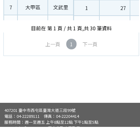
7
大甲區
文武里
7
大甲區
文武里
1
27
8
大甲區
日南里
8
大甲區
日南里
1
19
目前在 第 1 頁 / 共 1 頁,共 30 筆資料
9
大甲區
平安里
9
大甲區
平安里
1
13
上一頁
1
下一頁
10
大甲區
江南里
10
大甲區
江南里
1
9
11
大甲區
西岐里
11
大甲區
西岐里
1
11
12
大甲區
奉化里
12
大甲區
奉化里
1
11
13
大甲區
孟春里
13
大甲區
孟春里
1
17
407201 臺中市西屯區臺灣大道三段99號
14
大甲區
岷山里
電話：04-22289111 傳真：04-22204414
14
大甲區
岷山里
1
9
服務時間：週一至週五 上午8點至12點 下午1點至5點
Copyright © 2020-2026 臺中市政府民政局
15
大甲區
幸福里
15
大甲區
幸福里
1
13
瀏覽人次：2,044,184，更新日期：2026/08/06